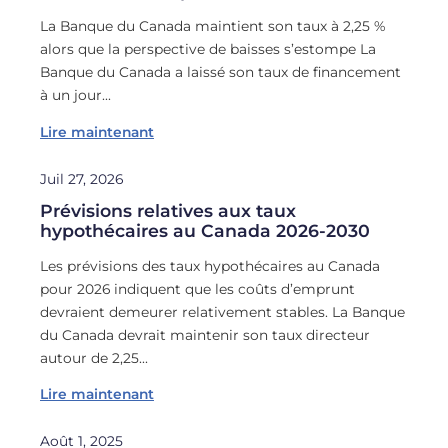
La Banque du Canada maintient son taux à 2,25 %
Montr
alors que la perspective de baisses s’estompe La
hypot
Banque du Canada a laissé son taux de financement
aujou
à un jour…
la tr
Lire maintenant
Lire 
Juil 27, 2026
Prévisions relatives aux taux
hypothécaires au Canada 2026-2030
Les prévisions des taux hypothécaires au Canada
pour 2026 indiquent que les coûts d’emprunt
devraient demeurer relativement stables. La Banque
du Canada devrait maintenir son taux directeur
autour de 2,25…
Lire maintenant
Août 1, 2025