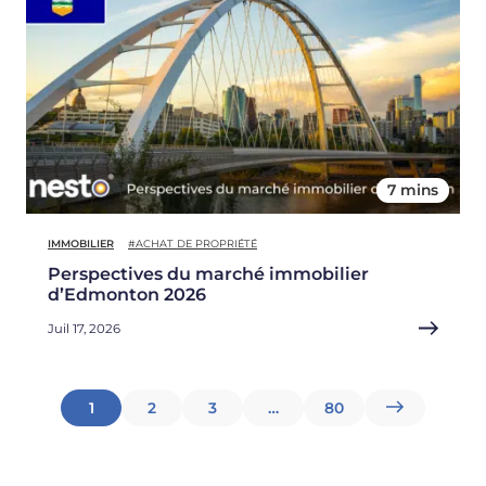
7 mins
IMMOBILIER
#ACHAT DE PROPRIÉTÉ
Perspectives du marché immobilier
d’Edmonton 2026
Juil 17, 2026
Pagination
1
2
3
…
80
des
publications