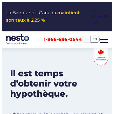
Aller
Voir
au
La Banque du Canada
maintient
×
l’impa
contenu
son taux à 2,25 %
ct
1-866-686-0544
FR
EN
Il est temps
d’obtenir votre
hypothèque.