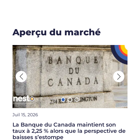
h
e
r
c
h
Aperçu du marché
e
r
:
Juil 15, 2026
Juin 
La Banque du Canada maintient son
nest
taux à 2,25 % alors que la perspective de
bâti
baisses s’estompe
cana