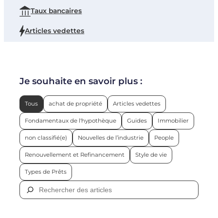
Taux bancaires
Articles vedettes
Je souhaite en savoir plus :
Tous
achat de propriété
Articles vedettes
Fondamentaux de l'hypothèque
Guides
Immobilier
non classifié(e)
Nouvelles de l’industrie
People
Renouvellement et Refinancement
Style de vie
Types de Prêts
R
e
c