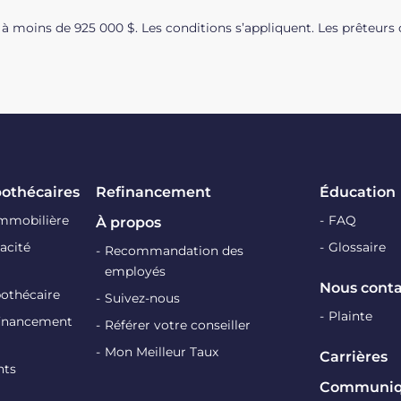
à moins de 925 000 $. Les conditions s’appliquent. Les prêteurs 
pothécaires
Refinancement
Éducation
immobilière
FAQ
À propos
acité
Glossaire
Recommandation des
employés
Nous conta
pothécaire
Suivez-nous
Plainte
efinancement
Référer votre conseiller
Mon Meilleur Taux
Carrières
nts
Communiqu