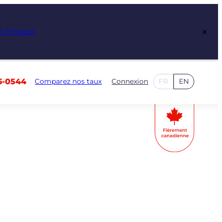
×
r l’impact
6-0544
Comparez nos taux
Connexion
FR
EN