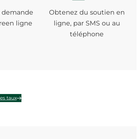
re demande
Obtenez du soutien en
reen ligne
ligne, par SMS ou au
téléphone
es taux