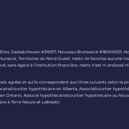
#13044, Saskatchewan #316917, Nouveau-Brunswick #180045101, No
 Nunavut, Territoires du Nord-Ouest. nesto ne favorise aucune ins
levé, sans égard à l’institution financière. nesto n’est ni endoss
nnels agréés et qu’ils correspondent aux titres suivants selon la 
aire/courtier hypothécaire en Alberta, Associé/courtier hypoth
en Ontario, Associé hypothécaire/courtier hypothécaire au Nou
ire à Terre-Neuve-et-Labrador.