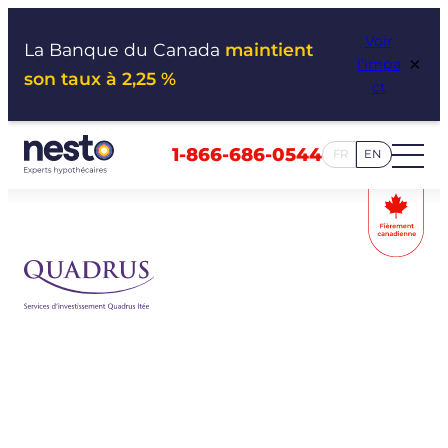
Aller
Voir
au
La Banque du Canada
maintient
×
l’impa
contenu
son taux à 2,25 %
ct
1-866-686-0544
FR
EN