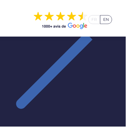
FR
EN