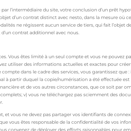
par l’intermédiaire du site, votre conclusion d’un prêt hypo
 l’objet d’un contrat distinct avec nesto, dans la mesure o
ités ne régissent aucun service de tiers, qui fait l’objet de 
t d’un contrat additionnel avec nous.
ces. Vous êtes limité à un seul compte et vous ne pouvez pa
ez utiliser des informations actuelles et exactes pour cré
mpte dans le cadre des services, vous garantissez que : i) 
l à partir duquel la copie/numérisation a été effectuée est 
nancière et de vos autres circonstances, que ce soit par om
omplets; v) vous ne téléchargez pas sciemment des docume
r.
, et vous ne devez pas partager vos identifiants de connex
ue vous êtes responsable de la confidentialité de vos infor
. Vous convenez de déployer des efforts raisonnables pour e