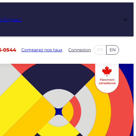
×
r l’impact
6-0544
Comparez nos taux
Connexion
FR
EN