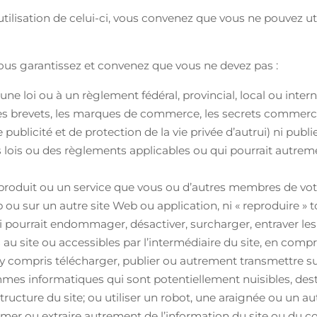
 utilisation de celui-ci, vous convenez que vous ne pouvez uti
vous garantissez et convenez que vous ne devez pas :
ne loi ou à un règlement fédéral, provincial, local ou inter
les brevets, les marques de commerce, les secrets commercia
de publicité et de protection de la vie privée d’autrui) ni pub
es lois ou des règlements applicables ou qui pourrait autrem
produit ou un service que vous ou d’autres membres de votr
 ou sur un autre site Web ou application, ni « reproduire » t
qui pourrait endommager, désactiver, surcharger, entraver l
tés au site ou accessibles par l’intermédiaire du site, en com
(y compris télécharger, publier ou autrement transmettre su
rammes informatiques qui sont potentiellement nuisibles, d
structure du site; ou utiliser un robot, une araignée ou un
er ou extraire autrement de l’information du site ou du cont