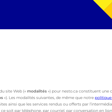
 du site Web («
modalités
») pour nesto.ca constituent une 
os
»). Les modalités suivantes, de même que notre
politique
faites ainsi que les services rendus ou offerts par l’interméd
e ce soit par téléphone, par courriel, par conversation en li