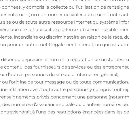
nnées, y compris la collecte ou l’utilisation de renseignem
onsentement; ou contourner ou violer autrement toute authen
u site ou de toute autre ressource Internet ou système info
ière que ce soit qui soit exploiteuse, obscène, nuisible, me
nte, incendiaire ou discriminatoire en raison de la race, du s
ge ou pour un autre motif légalement interdit, ou qui est au
it diluer ou déprécier le nom et la réputation de nesto, des 
e contenu, des fournisseurs de services ou des entrepreneur
e par d’autres personnes du site ou d’Internet en général;
r ou l’origine de tout message ou de toute communication, 
e affiliation avec toute autre personne, y compris tout re
 renseignements privés concernant une personne (notamm
, des numéros d’assurance sociale ou d’autres numéros de s
contreviendrait à l’une des restrictions énoncées dans les c