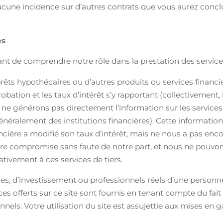
 aucune incidence sur d’autres contrats que vous aurez conc
es
tant de comprendre notre rôle dans la prestation des service
prêts hypothécaires ou d’autres produits ou services finan
robation et les taux d’intérêt s’y rapportant (collectivement, 
e générons pas directement l’information sur les services de
généralement des institutions financières). Cette informati
ancière a modifié son taux d’intérêt, mais ne nous a pas enc
t être compromise sans faute de notre part, et nous ne pouv
ivement à ces services de tiers.
iques, d’investissement ou professionnels réels d’une perso
s offerts sur ce site sont fournis en tenant compte du fait
onnels. Votre utilisation du site est assujettie aux mises en