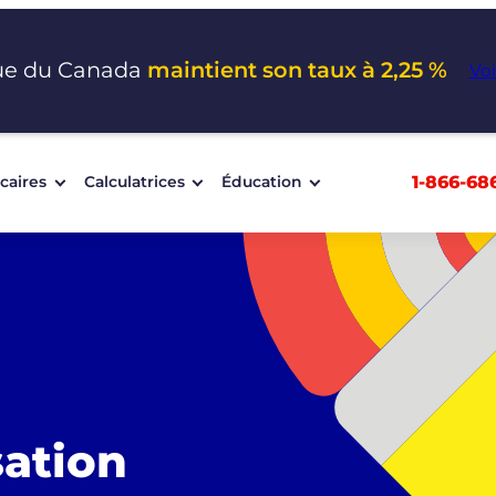
ue du Canada
maintient son taux à 2,25 %
Voi
1-866-68
caires
Calculatrices
Éducation
sation