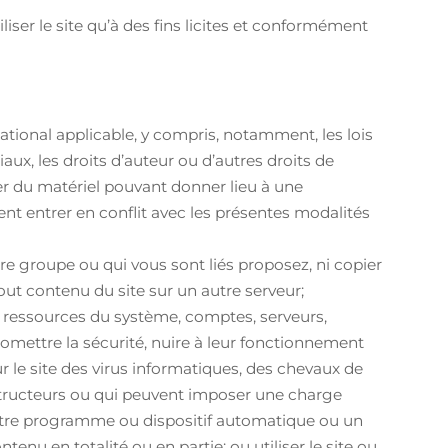
liser le site qu’à des fins licites et conformément
national applicable, y compris, notamment, les lois
ux, les droits d’auteur ou d’autres droits de
lier du matériel pouvant donner lieu à une
ent entrer en conflit avec les présentes modalités
e groupe ou qui vous sont liés proposez, ni copier
out contenu du site sur un autre serveur;
es ressources du système, comptes, serveurs,
promettre la sécurité, nuire à leur fonctionnement
r le site des virus informatiques, des chevaux de
estructeurs ou qui peuvent imposer une charge
 autre programme ou dispositif automatique ou un
enu en totalité ou en partie; ou utiliser le site ou