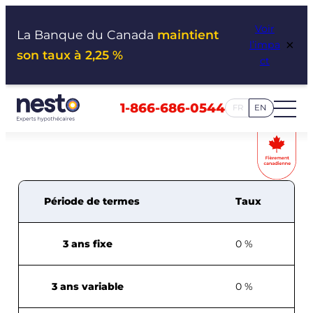
Aller
Voir
au
La Banque du Canada
maintient
×
l’impa
contenu
son taux à 2,25 %
ct
1-866-686-0544
FR
EN
Période de termes
Taux
3 ans fixe
0 %
3 ans variable
0 %