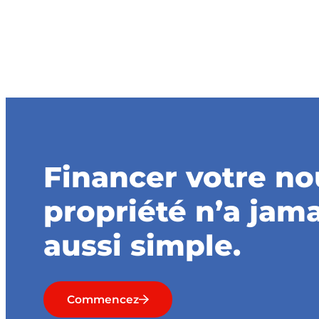
Agents Di
Obtenez votre taux
1-866
Financer votre no
propriété n’a jama
aussi simple.
Commencez