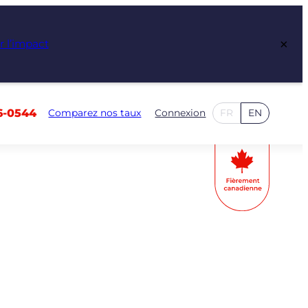
×
r l’impact
6-0544
Comparez nos taux
Connexion
FR
EN