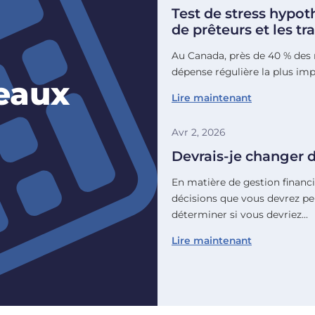
Test de stress hypo
de prêteurs et les t
Au Canada, près de 40 % des 
dépense régulière la plus impo
eaux
Lire maintenant
Avr 2, 2026
Devrais-je changer 
En matière de gestion financi
décisions que vous devrez pe
déterminer si vous devriez…
Lire maintenant