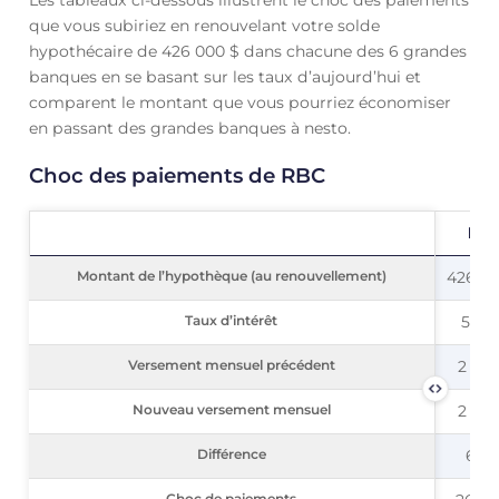
Les tableaux ci-dessous illustrent le choc des paiements
que vous subiriez en renouvelant votre solde
hypothécaire de 426 000 $ dans chacune des 6 grandes
banques en se basant sur les taux d’aujourd’hui et
comparent le montant que vous pourriez économiser
en passant des grandes banques à nesto.
Choc des paiements de RBC
RB
Montant de l’hypothèque (au renouvellement)
Montant de l’hypothèque (au renouvellement)
426 00
Taux d’intérêt
Taux d’intérêt
5,59
Versement mensuel précédent
Versement mensuel précédent
2 323
Nouveau versement mensuel
Nouveau versement mensuel
2 937
Différence
Différence
614 
Choc de paiements