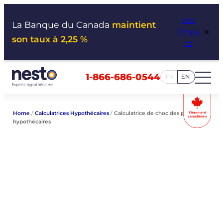
Aller
Voir
au
La Banque du Canada
maintient
×
l’impa
contenu
son taux à 2,25 %
ct
1-866-686-0544
FR
EN
Home
/
Calculatrices Hypothécaires
/
Calculatrice de choc des paiements
hypothécaires