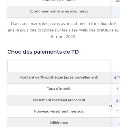
Choc de paiements
26,43
Économies mensuelles avec nesto
Économies mensuelles avec nesto
Dans ces exemples, nous avons choisi le taux fixe de 5
ans le plus bas proposé sur les sites Web des prêteurs au
6 mars 2024.
Choc des paiements de TD
TD
Montant de l’hypothèque (au renouvellement)
Montant de l’hypothèque (au renouvellement)
426 00
Taux d’intérêt
Taux d’intérêt
5,60
Versement mensuel précédent
Versement mensuel précédent
2 323
Nouveau versement mensuel
Nouveau versement mensuel
2 939
Différence
Différence
616 