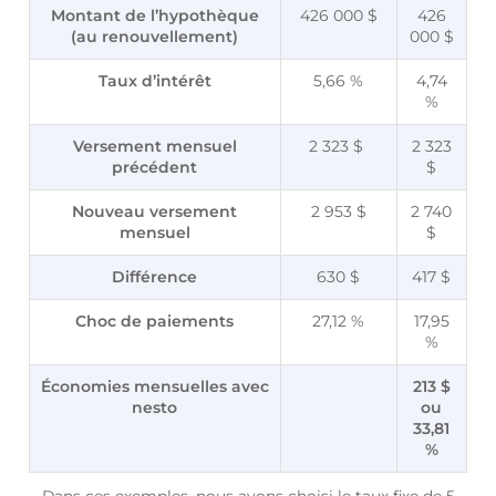
Montant de l’hypothèque
426 000 $
426
(au renouvellement)
000 $
Taux d’intérêt
5,66 %
4,74
%
Versement mensuel
2 323 $
2 323
précédent
$
Nouveau versement
2 953 $
2 740
mensuel
$
Différence
630 $
417 $
Choc de paiements
27,12 %
17,95
%
Économies mensuelles avec
213 $
nesto
ou
33,81
%
Dans ces exemples, nous avons choisi le taux fixe de 5