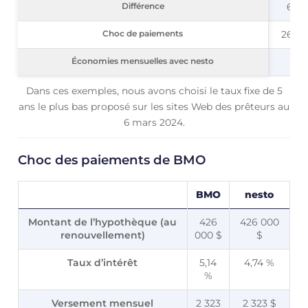
Différence
Différence
625 
Choc de paiements
Choc de paiements
26,90
Économies mensuelles avec nesto
Économies mensuelles avec nesto
Dans ces exemples, nous avons choisi le taux fixe de 5
ans le plus bas proposé sur les sites Web des prêteurs au
6 mars 2024.
Choc des paiements de BMO
BMO
nesto
Montant de l’hypothèque (au
426
426 000
renouvellement)
000 $
$
Taux d’intérêt
5,14
4,74 %
%
Versement mensuel
2 323
2 323 $