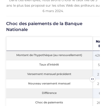
ans le plus bas proposé sur les sites Web des prêteurs au
6 mars 2024.
Choc des paiements de la Banque
Nationale
Natio
Ban
Montant de l’hypothèque (au renouvellement)
Montant de l’hypothèque (au renouvellement)
426 00
Taux d’intérêt
Taux d’intérêt
5,59
Versement mensuel précédent
Versement mensuel précédent
2 323
Nouveau versement mensuel
Nouveau versement mensuel
2 937
Différence
Différence
614 
Choc de paiements
Choc de paiements
26,43