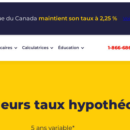
ue du Canada
maintient son taux à 2,25 %
Voi
1-866-68
caires
Calculatrices
Éducation
lleurs taux hypothé
5 ans variable*