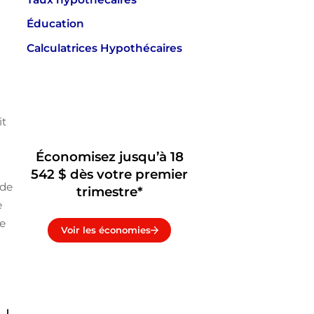
Éducation
Calculatrices Hypothécaires
it
Économisez jusqu’à 18
542 $ dès votre premier
de
trimestre*
e
le
Voir les économies