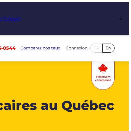
×
r l’impact
6-0544
Comparez nos taux
Connexion
FR
EN
caires au Québec