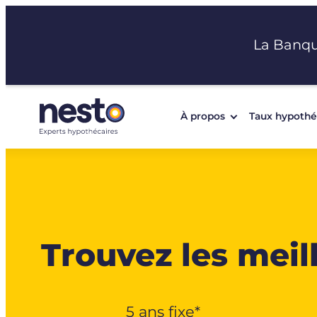
Aller
au
La Banq
contenu
À propos
Taux hypothé
Trouvez les mei
5 ans fixe*