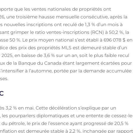
pporte que les ventes nationales de propriétés ont
26, une troisième hausse mensuelle consécutive, après la
es nouvelles inscriptions ont reculé de 1,3 % d’un mois à
sant grimper le ratio ventes-inscriptions (RCN) à 50,2 %, la
se 50 %. Le prix moyen national s’est établi à 696 078 $ en
Indice des prix des propriétés MLS est demeuré stable d’un
 2025, en baisse de 3,6 % sur un an, soit le plus faible recul
taux de la Banque du Canada étant largement écartées pour
de s’intensifier à l’automne, portée par la demande accumulée
ses.
PC
rès 3,2 % en mai. Cette décélération s’explique par un
, les pourparlers diplomatiques et une entente de cessez-le
x du pétrole, le prix de l’essence ayant progressé de 20,5 %
’inflation est demeurée stable à 2,2 %, inchangée par rappor