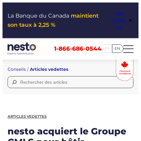
Aller
Voir
au
La Banque du Canada
maintient
×
l’impa
contenu
son taux à 2,25 %
ct
1-866-686-0544
FR
EN
Conseils
/
Articles vedettes
Rechercher :
ARTICLES VEDETTES
nesto acquiert le Groupe