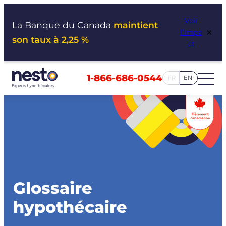
Aller
Voir
au
La Banque du Canada
maintient
×
l’impa
contenu
son taux à 2,25 %
ct
1-866-686-0544
FR
EN
Glossaire
hypothécaire