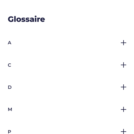
Glossaire
A
C
D
M
P