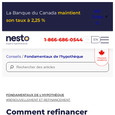
Aller
Voir
au
La Banque du Canada
maintient
×
l’impa
contenu
son taux à 2,25 %
ct
1-866-686-0544
FR
EN
Conseils
/
Fondamentaux de l'hypothèque
Rechercher :
FONDAMENTAUX DE L'HYPOTHÈQUE
#RENOUVELLEMENT ET REFINANCEMENT
Comment refinancer