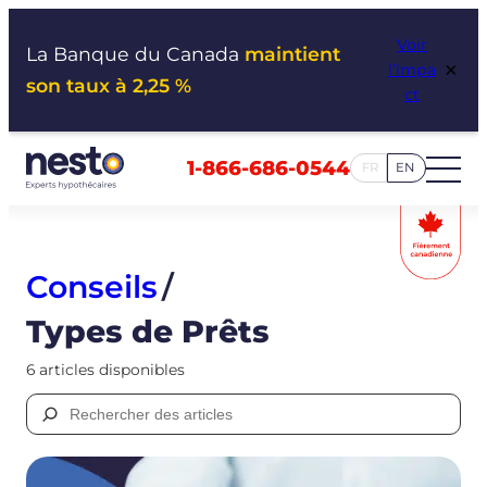
Aller
Voir
au
La Banque du Canada
maintient
×
l’impa
contenu
son taux à 2,25 %
ct
1-866-686-0544
FR
EN
Conseils
/
Types de Prêts
6 articles disponibles
Rechercher :