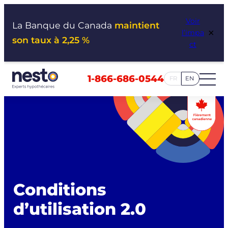
Aller
Voir
au
La Banque du Canada
maintient
×
l’impa
contenu
son taux à 2,25 %
ct
1-866-686-0544
FR
EN
Conditions
d’utilisation 2.0