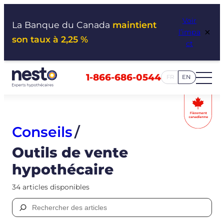
Aller
Voir
au
La Banque du Canada
maintient
×
l’impa
contenu
son taux à 2,25 %
ct
1-866-686-0544
FR
EN
Conseils
/
Outils de vente
hypothécaire
34 articles disponibles
Rechercher :