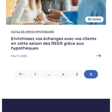
10 mins
OUTILS DE VENTE HYPOTHÉCAIRE
Enrichissez vos échanges avec vos clients
en cette saison des REER grâce aux
hypothèques
Fév 11, 2025
Pagination
1
…
4
5
6
des
publications