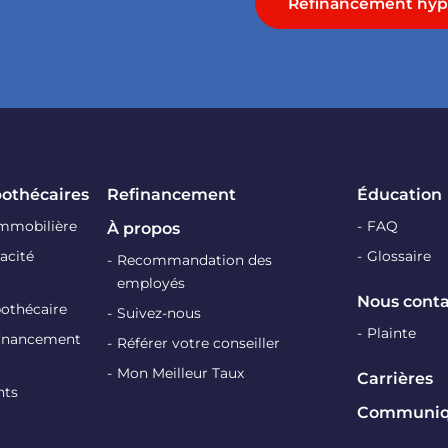
Refinancement hyp
pothécaires
Refinancement
Éducation
immobilière
FAQ
À propos
acité
Glossaire
Recommandation des
employés
Nous conta
pothécaire
Suivez-nous
Plainte
efinancement
Référer votre conseiller
Mon Meilleur Taux
Carrières
nts
Communiqu