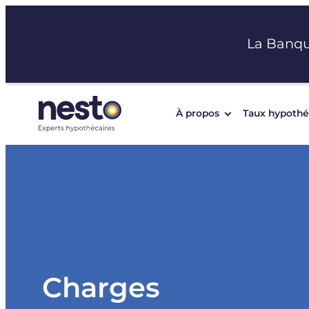
Aller
au
La Banq
contenu
À propos
Taux hypothé
Charges