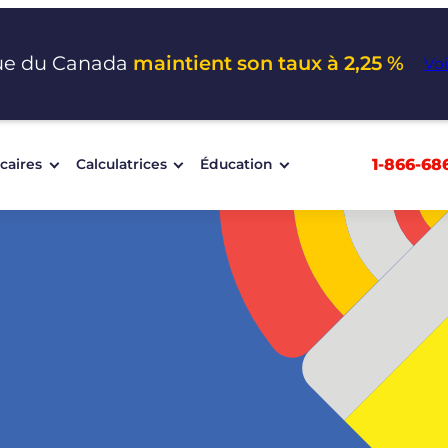
ue du Canada
maintient son taux à 2,25 %
Voi
1-866-68
caires
Calculatrices
Éducation