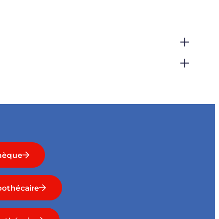
hèque
othécaire