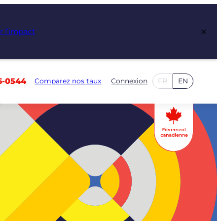
×
r l’impact
6-0544
Comparez nos taux
Connexion
FR
EN