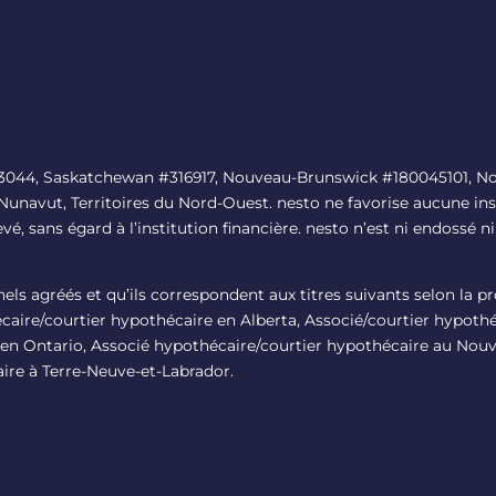
#13044, Saskatchewan #316917, Nouveau-Brunswick #180045101, No
 Nunavut, Territoires du Nord-Ouest. nesto ne favorise aucune ins
levé, sans égard à l’institution financière. nesto n’est ni endoss
nnels agréés et qu’ils correspondent aux titres suivants selon la 
aire/courtier hypothécaire en Alberta, Associé/courtier hypoth
en Ontario, Associé hypothécaire/courtier hypothécaire au Nou
ire à Terre-Neuve-et-Labrador.