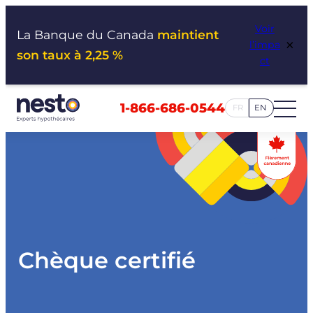
Aller
Voir
au
La Banque du Canada
maintient
×
l’impa
contenu
son taux à 2,25 %
ct
1-866-686-0544
FR
EN
Chèque certifié