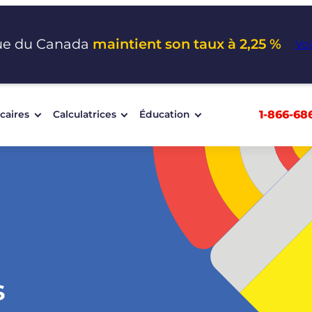
ue du Canada
maintient son taux à 2,25 %
Voi
1-866-68
caires
Calculatrices
Éducation
s