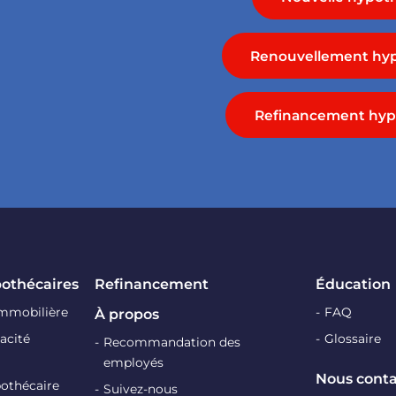
Renouvellement hyp
Refinancement hyp
pothécaires
Refinancement
Éducation
immobilière
FAQ
À propos
acité
Glossaire
Recommandation des
employés
Nous conta
pothécaire
Suivez-nous