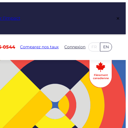
×
r l’impact
6-0544
Comparez nos taux
Connexion
FR
EN