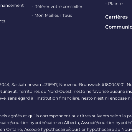
Plainte
efinancement
Référer votre conseiller
Mon Meilleur Taux
Carrières
nts
Communiqu
#13044, Saskatchewan #316917, Nouveau-Brunswick #180045101, No
 Nunavut, Territoires du Nord-Ouest. nesto ne favorise aucune ins
levé, sans égard à l’institution financière. nesto n’est ni endoss
nnels agréés et qu’ils correspondent aux titres suivants selon la 
aire/courtier hypothécaire en Alberta, Associé/courtier hypoth
en Ontario, Associé hypothécaire/courtier hypothécaire au Nou