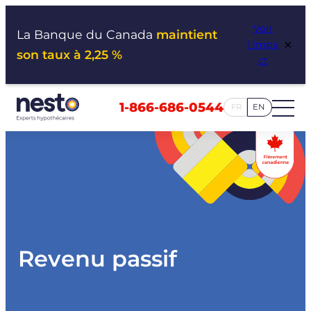
Aller
Voir
au
La Banque du Canada
maintient
×
l’impa
contenu
son taux à 2,25 %
ct
1-866-686-0544
FR
EN
Revenu passif