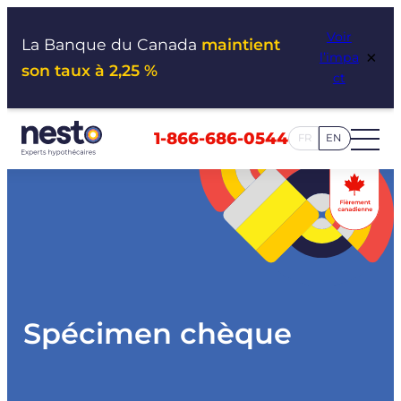
Aller
Voir
au
La Banque du Canada
maintient
×
l’impa
contenu
son taux à 2,25 %
ct
1-866-686-0544
FR
EN
Spécimen chèque