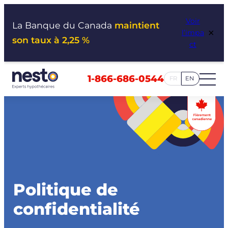
Aller
Voir
au
La Banque du Canada
maintient
×
l’impa
contenu
son taux à 2,25 %
ct
1-866-686-0544
FR
EN
Politique de
confidentialité