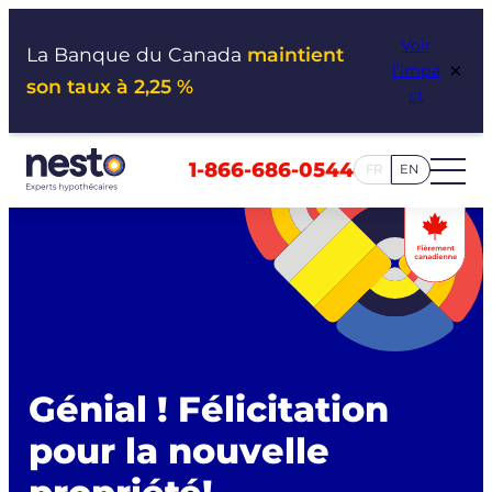
Aller
Voir
au
La Banque du Canada
maintient
×
l’impa
contenu
son taux à 2,25 %
ct
1-866-686-0544
FR
EN
Génial ! Félicitation
pour la nouvelle