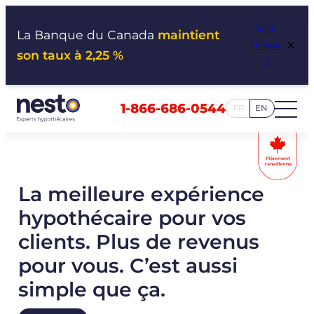
Aller
Voir
au
La Banque du Canada
maintient
×
l’impa
contenu
son taux à 2,25 %
ct
1-866-686-0544
FR
EN
La meilleure expérience
hypothécaire pour vos
clients. Plus de revenus
pour vous. C’est aussi
simple que ça.