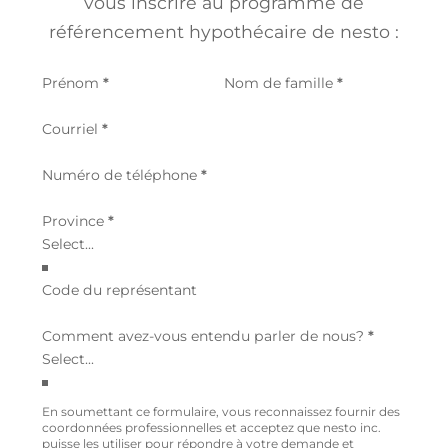
vous inscrire au programme de
référencement hypothécaire de nesto :
Section
Prénom
*
Nom de famille
*
Courriel
*
Numéro de téléphone
*
Province
*
Code du représentant
Comment avez-vous entendu parler de nous?
*
En soumettant ce formulaire, vous reconnaissez fournir des
coordonnées professionnelles et acceptez que nesto inc.
puisse les utiliser pour répondre à votre demande et