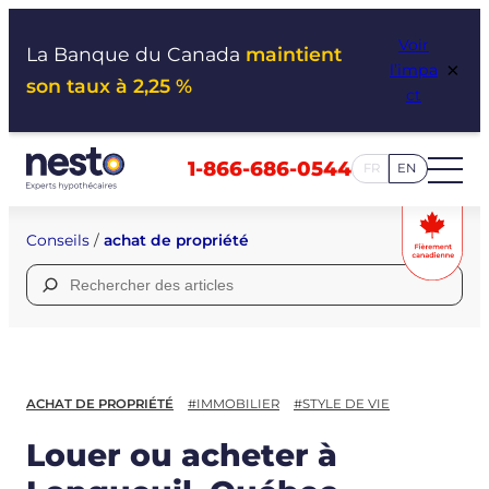
Aller
Voir
au
La Banque du Canada
maintient
×
l’impa
contenu
son taux à 2,25 %
ct
1-866-686-0544
FR
EN
Conseils
/
achat de propriété
Rechercher :
ACHAT DE PROPRIÉTÉ
#IMMOBILIER
#STYLE DE VIE
Louer ou acheter à