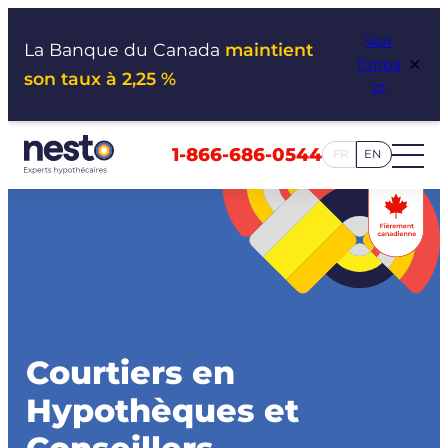
Aller
Voir
au
La Banque du Canada
maintient
×
l’impa
contenu
son taux à 2,25 %
ct
1-866-686-0544
FR
EN
Courtiers en
Hypothèques et