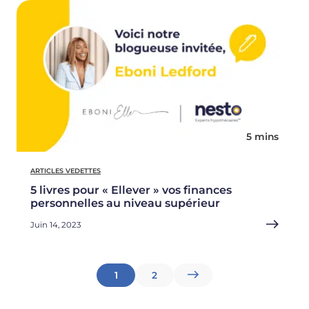
5 mins
ARTICLES VEDETTES
5 livres pour « Ellever » vos finances
personnelles au niveau supérieur
Juin 14, 2023
Pagination
1
2
des