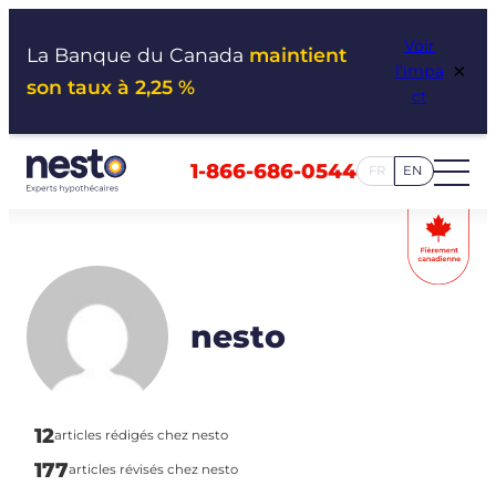
Aller
Voir
au
La Banque du Canada
maintient
×
l’impa
contenu
son taux à 2,25 %
ct
1-866-686-0544
FR
EN
nesto
12
articles rédigés chez nesto
177
articles révisés chez nesto