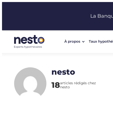
Aller
au
La Banq
contenu
À propos
Taux hypothé
nesto
18
articles rédigés chez
nesto