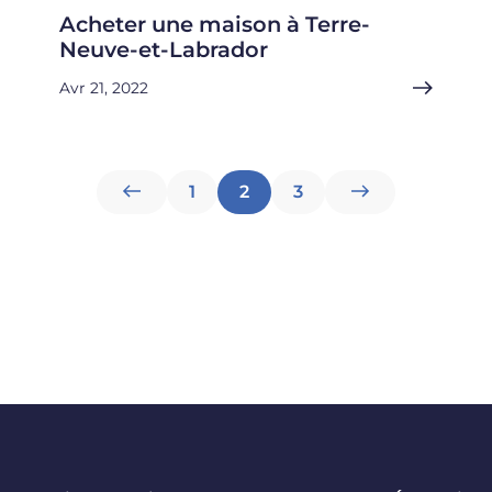
Acheter une maison à Terre-
Neuve-et-Labrador
Avr 21, 2022
Pagination
1
2
3
des
articles