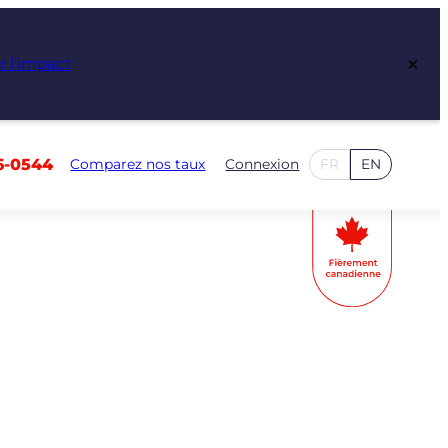
×
r l’impact
6-0544
Comparez nos taux
Connexion
FR
EN