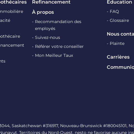
pothécaires
Refinancement
Éducation
immobilière
FAQ
À propos
acité
Glossaire
Recommandation des
employés
Nous conta
pothécaire
Suivez-nous
Plainte
efinancement
Référer votre conseiller
Mon Meilleur Taux
Carrières
nts
Communiqu
#13044, Saskatchewan #316917, Nouveau-Brunswick #180045101, No
 Nunavut, Territoires du Nord-Ouest. nesto ne favorise aucune ins