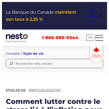
Aller
Voir
au
La Banque du Canada
maintient
×
l’impa
contenu
son taux à 2,25 %
ct
1-866-686-0544
FR
EN
Conseils
/
Style de vie
Rechercher :
STYLE DE VIE
#ARTICLES VEDETTES
Comment lutter contre le