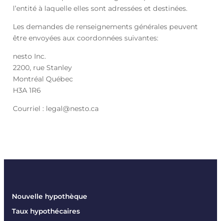
l’entité à laquelle elles sont adressées et destinées.
Les demandes de renseignements générales peuvent
être envoyées aux coordonnées suivantes:
nesto Inc.
2200, rue Stanley
Montréal Québec
H3A 1R6
Courriel : legal@nesto.ca
Nouvelle hypothèque
Taux hypothécaires