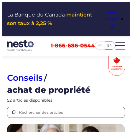
Aller
Voir
au
La Banque du Canada
maintient
×
l’impa
contenu
son taux à 2,25 %
ct
1-866-686-0544
FR
EN
Conseils
/
achat de propriété
52 articles disponibles
Rechercher :