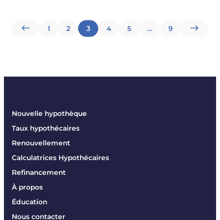
Pagination
1
2
3
4
5
…
9
des
publications
Nouvelle hypothèque
Taux hypothécaires
Renouvellement
Calculatrices Hypothécaires
Refinancement
À propos
Éducation
Nous contacter