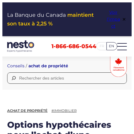
Aller
Voir
au
La Banque du Canada
maintient
×
l’impa
contenu
son taux à 2,25 %
ct
1-866-686-0544
FR
EN
Conseils
/
achat de propriété
Rechercher :
ACHAT DE PROPRIÉTÉ
#IMMOBILIER
Options hypothécaires