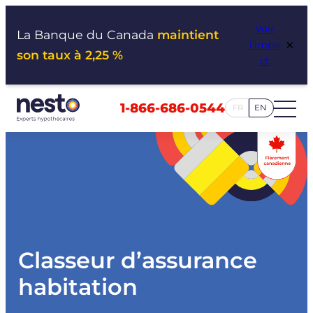
Aller
Voir
au
La Banque du Canada
maintient
×
l’impa
contenu
son taux à 2,25 %
ct
1-866-686-0544
FR
EN
Classeur d’assurance
habitation