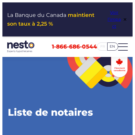
Aller
Voir
au
La Banque du Canada
maintient
×
l’impa
contenu
son taux à 2,25 %
ct
1-866-686-0544
FR
EN
Liste de notaires