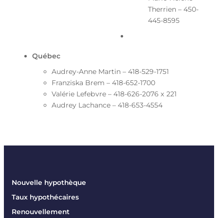
Therrien – 450-
445-8595
Québec
Audrey-Anne Martin – 418-529-1751
Franziska Brem – 418-652-1700
Valérie Lefebvre – 418-626-2076 x 221
Audrey Lachance – 418-653-4554
Nouvelle hypothèque
Taux hypothécaires
Renouvellement