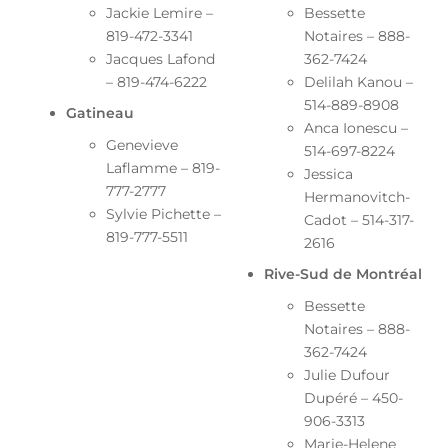
Jackie Lemire –
Bessette
819-472-3341
Notaires – 888-
Jacques Lafond
362-7424
– 819-474-6222
Delilah Kanou –
514-889-8908
Gatineau
Anca Ionescu –
Genevieve
514-697-8224
Laflamme – 819-
Jessica
777-2777
Hermanovitch-
Sylvie Pichette –
Cadot – 514-317-
819-777-5511
2616
Rive-Sud de Montréal
Bessette
Notaires – 888-
362-7424
Julie Dufour
Dupéré – 450-
906-3313
Marie-Helene