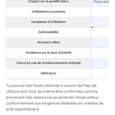
Impact sur la qualification
Impact sur la qualification
Peut aider 
Utilisations courantes
Utilisations courantes
Souplesse d’utilisation
Souplesse d’utilisation
Admissibilité
Admissibilité
Montant offert
Montant offert
Incidence sur le taux d’intérêt
Incidence sur le taux d’intérêt
Calcul en cas de remboursement anticipé
Calcul en cas de remboursement anticipé
Idéal pour
Idéal pour
*La source des fonds destinés à couvrir les frais de
clôture doit tout de même être confirmée comme
provenant des ressources propres de l’emprunteur,
conformément aux exigences fédérales en matière de
prêt hypothécaire.