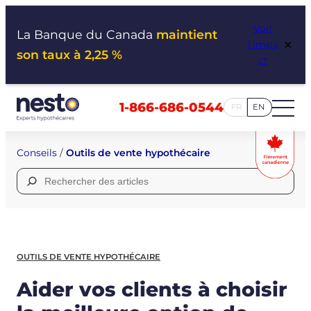
Aller
Voir
au
La Banque du Canada
maintient
×
l’impa
contenu
son taux à 2,25 %
ct
1-866-686-0544
FR
EN
Conseils
/
Outils de vente hypothécaire
Rechercher :
OUTILS DE VENTE HYPOTHÉCAIRE
Aider vos clients à choisir