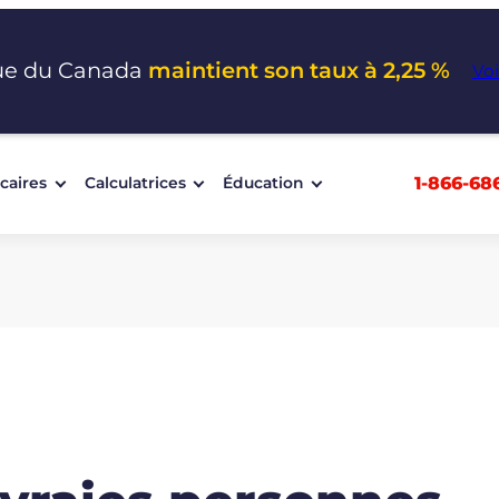
ue du Canada
maintient son taux à 2,25 %
Voi
1-866-68
caires
Calculatrices
Éducation