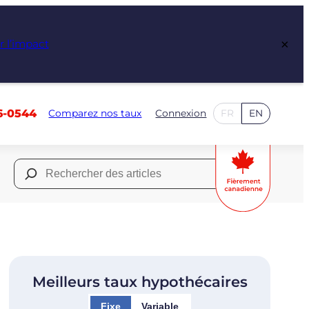
×
r l’impact
6-0544
Comparez nos taux
Connexion
FR
EN
Rechercher :
Meilleurs taux hypothécaires
Fixe
Variable