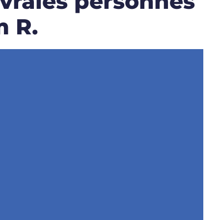
e vraies personnes
m R.