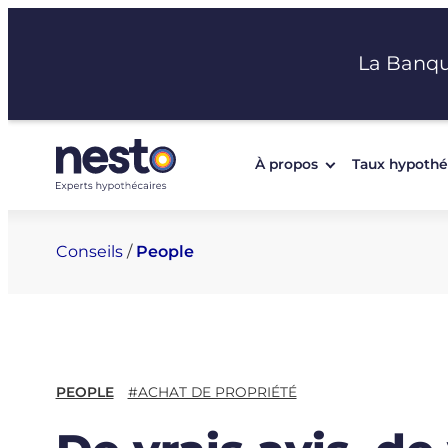
Aller
au
La Banq
contenu
À propos
Taux hypothé
Conseils
/
People
PEOPLE
#ACHAT DE PROPRIÉTÉ