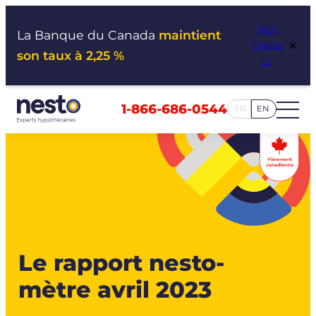
Aller
Voir
au
La Banque du Canada
maintient
×
l’impa
contenu
son taux à 2,25 %
ct
1-866-686-0544
FR
EN
Le rapport nesto-
mètre avril 2023