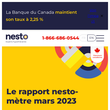
Aller
Voir
au
La Banque du Canada
maintient
×
l’impa
contenu
son taux à 2,25 %
ct
1-866-686-0544
FR
EN
Le rapport nesto-
mètre mars 2023