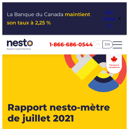
Aller
Voir
au
La Banque du Canada
maintient
×
l’impa
contenu
son taux à 2,25 %
ct
1-866-686-0544
FR
EN
Rapport nesto-mètre
de juillet 2021