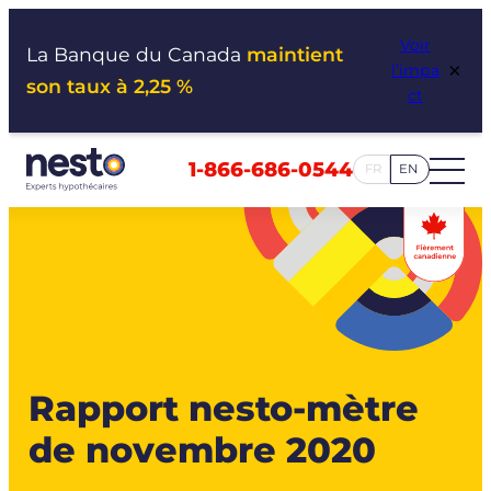
Aller
Voir
au
La Banque du Canada
maintient
×
l’impa
contenu
son taux à 2,25 %
ct
1-866-686-0544
FR
EN
Rapport nesto-mètre
de novembre 2020