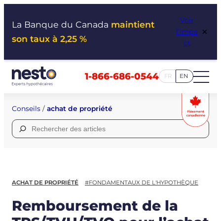
Aller
Voir
au
La Banque du Canada
maintient
×
l’impa
contenu
son taux à 2,25 %
ct
1-866-686-0544
FR
EN
Conseils
/
achat de propriété
Rechercher :
ACHAT DE PROPRIÉTÉ
#FONDAMENTAUX DE L'HYPOTHÈQUE
Remboursement de la