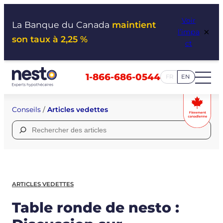
Aller
Voir
au
La Banque du Canada
maintient
×
l’impa
contenu
son taux à 2,25 %
ct
1-866-686-0544
FR
EN
Conseils
/
Articles vedettes
Rechercher :
ARTICLES VEDETTES
Table ronde de nesto :