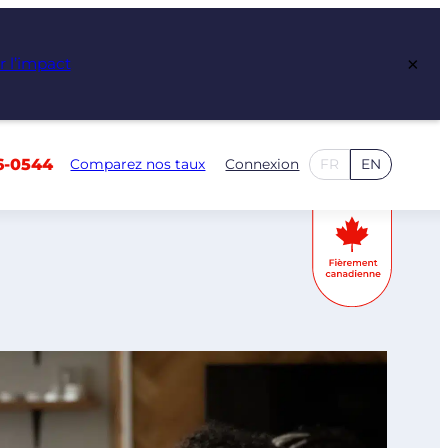
×
r l’impact
6-0544
Comparez nos taux
Connexion
FR
EN