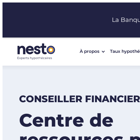
Aller
au
La Banq
contenu
À propos
Taux hypothé
CONSEILLER FINANCIE
Centre de
ressources p