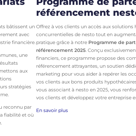
riats
Programme de parte
référencement nest
ts bâtissent un
Offrez à vos clients un accès aux solutions
ièrement avec
concurrentielles de nesto tout en augmenta
trie financière.
pratique grâce à notre
Programme de part
référencement 2025
. Conçu exclusivement
ommunes, une
financiers, ce programme propose des co
ésultats
référencement attrayantes, un soutien dédi
rmettons aux
marketing pour vous aider à repérer les oc
utions
vos clients aux bons produits hypothécaires
urs stratégies
vous associant à nesto en 2025, vous renfor
rme.
vos clients et développez votre entreprise e
au reconnu par
En savoir plus
a fiabilité et où
.