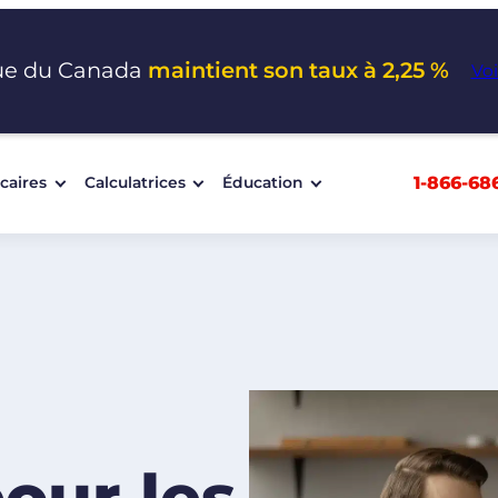
ue du Canada
maintient son taux à 2,25 %
Voi
1-866-68
caires
Calculatrices
Éducation
R
our les