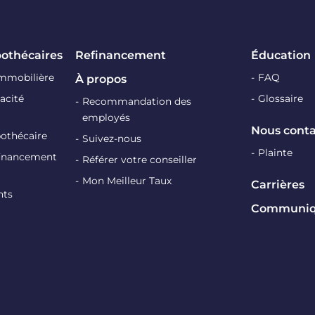
pothécaires
Refinancement
Éducation
immobilière
FAQ
À propos
acité
Glossaire
Recommandation des
employés
Nous conta
pothécaire
Suivez-nous
Plainte
efinancement
Référer votre conseiller
Mon Meilleur Taux
Carrières
nts
Communiqu