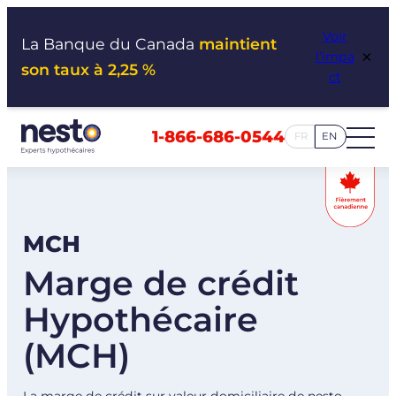
Aller
Voir
au
La Banque du Canada
maintient
×
l’impa
contenu
son taux à 2,25 %
ct
1-866-686-0544
FR
EN
MCH
Marge de crédit
Hypothécaire
(MCH)
La marge de crédit sur valeur domiciliaire de nesto