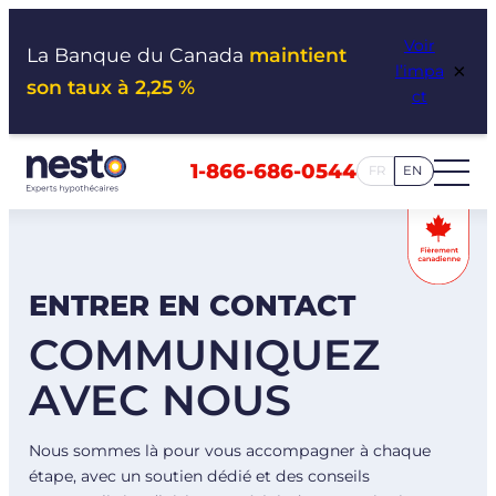
Aller
Voir
au
La Banque du Canada
maintient
×
l’impa
contenu
son taux à 2,25 %
ct
1-866-686-0544
FR
EN
ENTRER EN CONTACT
COMMUNIQUEZ
AVEC NOUS
Nous sommes là pour vous accompagner à chaque
étape, avec un soutien dédié et des conseils