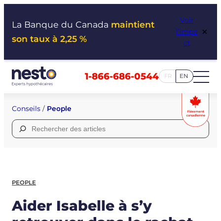
Aller
Voir
au
La Banque du Canada
maintient
×
l’impa
contenu
son taux à 2,25 %
ct
1-866-686-0544
FR
EN
Conseils
/
People
Rechercher :
PEOPLE
Aider Isabelle à s’y