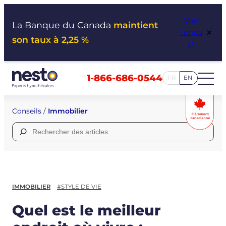
Aller
Voir
au
La Banque du Canada
maintient
×
l’impa
contenu
son taux à 2,25 %
ct
1-866-686-0544
FR
EN
Conseils
/
Immobilier
Rechercher :
IMMOBILIER
#STYLE DE VIE
Quel est le meilleur