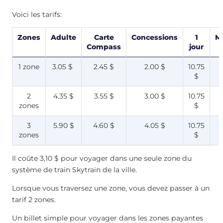
Voici les tarifs:
Zones
Adulte
Carte
Concessions
1
M
Compass
jour
1 zone
3.05 $
2.45 $
2.00 $
10.75
$
2
4.35 $
3.55 $
3.00 $
10.75
zones
$
3
5.90 $
4.60 $
4.05 $
10.75
zones
$
Il coûte 3,10 $ pour voyager dans une seule zone du
système de train Skytrain de la ville.
Lorsque vous traversez une zone, vous devez passer à un
tarif 2 zones.
Un billet simple pour voyager dans les zones payantes