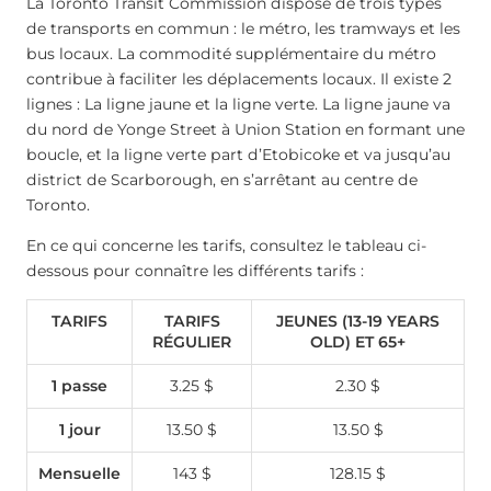
La Toronto Transit Commission dispose de trois types
de transports en commun : le métro, les tramways et les
bus locaux. La commodité supplémentaire du métro
contribue à faciliter les déplacements locaux. Il existe 2
lignes : La ligne jaune et la ligne verte. La ligne jaune va
du nord de Yonge Street à Union Station en formant une
boucle, et la ligne verte part d’Etobicoke et va jusqu’au
district de Scarborough, en s’arrêtant au centre de
Toronto.
En ce qui concerne les tarifs, consultez le tableau ci-
dessous pour connaître les différents tarifs :
TARIFS
TARIFS
JEUNES (13-19 YEARS
RÉGULIER
OLD) ET 65+
1 passe
3.25 $
2.30 $
1 jour
13.50 $
13.50 $
Mensuelle
143 $
128.15 $