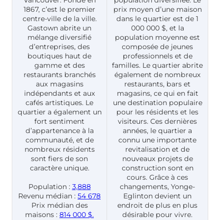
Vancouver. Fondé en
population diversifiée. Le
1867, c’est le premier
prix moyen d’une maison
centre-ville de la ville.
dans le quartier est de 1
Gastown abrite un
000 000 $, et la
mélange diversifié
population moyenne est
d’entreprises, des
composée de jeunes
boutiques haut de
professionnels et de
gamme et des
familles. Le quartier abrite
restaurants branchés
également de nombreux
aux magasins
restaurants, bars et
indépendants et aux
magasins, ce qui en fait
cafés artistiques. Le
une destination populaire
quartier a également un
pour les résidents et les
fort sentiment
visiteurs. Ces dernières
d’appartenance à la
années, le quartier a
communauté, et de
connu une importante
nombreux résidents
revitalisation et de
sont fiers de son
nouveaux projets de
caractère unique.
construction sont en
cours. Grâce à ces
Population :
3,888
changements, Yonge-
Revenu médian :
54 678
Eglinton devient un
Prix médian des
endroit de plus en plus
maisons :
814 000 $.
désirable pour vivre.