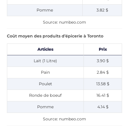
Pomme
3.82 $
Source: numbeo.com
Coût moyen des produits d’épicerie à Toronto
Articles
Prix
Lait (1 Litre)
3.90 $
Pain
2.84 $
Poulet
13.58 $
Ronde de boeuf
16.41 $
Pomme
4.14 $
Source: numbeo.com