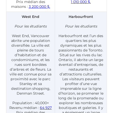
Prix médian des
1 010 000 $.
maisons :
3 200 000 $.
West End
Harbourfront
Pour les étudiants
Pour les étudiants
West End, Vancouver
Harbourfront est l’un des
abrite une population
quartiers les plus
diversifiée. La ville est
dynamiques et les plus
pleine de tours
passionnants de Toronto.
d’habitation et de
Situé sur les rives du lac
condominiums, et les
Ontario, il abrite un large
rues sont bordées
éventail d’entreprises, de
d’arbres et de fleurs. La
restaurants et
ville est connue pour sa
d’attractions culturelles.
proximité avec le parc
Les visiteurs peuvent
Stanley et sa
profiter d’une vue
destination shopping,
imprenable sur la ligne
Denman Street.
d’horizon, se promener le
long de la promenade ou
Population : 40,000+
explorer les nombreuses
Revenu médian :
64 927
boutiques et galeries. Il y
Prix médian des
a également un large