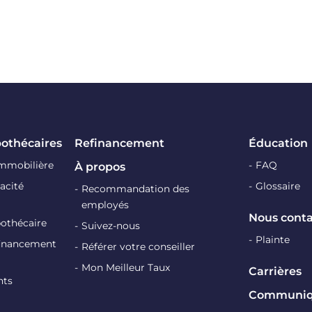
pothécaires
Refinancement
Éducation
immobilière
FAQ
À propos
acité
Glossaire
Recommandation des
employés
Nous conta
pothécaire
Suivez-nous
Plainte
efinancement
Référer votre conseiller
Mon Meilleur Taux
Carrières
nts
Communiqu