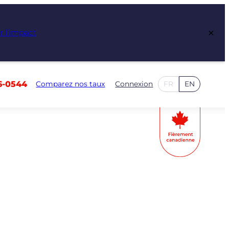
×
r l’impact
6-0544
Comparez nos taux
Connexion
FR
EN