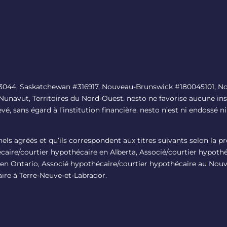
#13044, Saskatchewan #316917, Nouveau-Brunswick #180045101, No
 Nunavut, Territoires du Nord-Ouest. nesto ne favorise aucune ins
levé, sans égard à l’institution financière. nesto n’est ni endoss
nnels agréés et qu’ils correspondent aux titres suivants selon la 
aire/courtier hypothécaire en Alberta, Associé/courtier hypoth
en Ontario, Associé hypothécaire/courtier hypothécaire au Nou
ire à Terre-Neuve-et-Labrador.