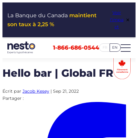
Aller
Voir
au
La Banque du Canada
maintient
×
l’impa
contenu
son taux à 2,25 %
ct
1-866-686-0544
FR
EN
Hello bar | Global FR
Écrit par
Jacob Kesey
|
Sep 21, 2022
Partager :