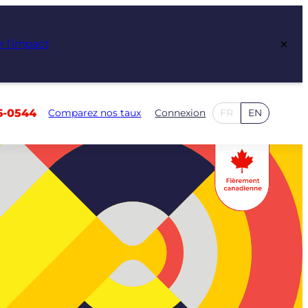
×
r l’impact
6-0544
Comparez nos taux
Connexion
FR
EN