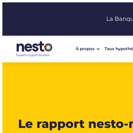
Aller
au
La Banq
contenu
À propos
Taux hypothé
Le rapport nesto