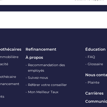
pothécaires
Refinancement
Éducation
immobilière
FAQ
À propos
acité
Glossaire
Recommandation des
employés
Nous conta
pothécaire
Suivez-nous
Plainte
efinancement
Référer votre conseiller
Mon Meilleur Taux
Carrières
nts
Communiqu