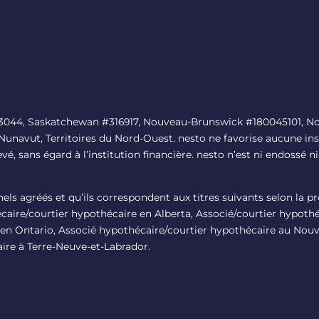
#13044, Saskatchewan #316917, Nouveau-Brunswick #180045101, No
 Nunavut, Territoires du Nord-Ouest. nesto ne favorise aucune ins
levé, sans égard à l’institution financière. nesto n’est ni endoss
nnels agréés et qu’ils correspondent aux titres suivants selon la 
aire/courtier hypothécaire en Alberta, Associé/courtier hypoth
en Ontario, Associé hypothécaire/courtier hypothécaire au Nou
ire à Terre-Neuve-et-Labrador.