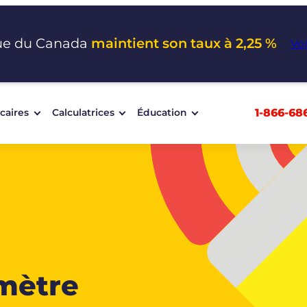
ue du Canada
maintient son taux à 2,25 %
Voi
1-866-68
caires
Calculatrices
Éducation
-mètre