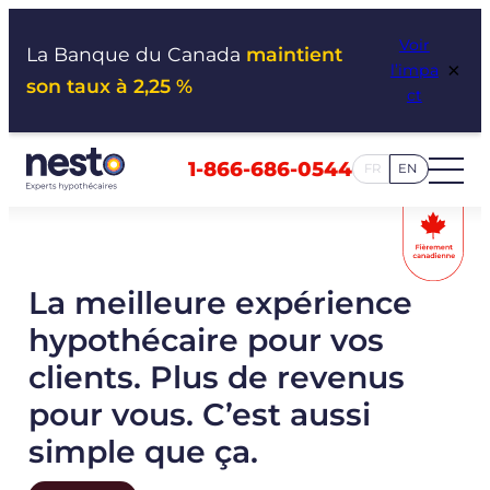
Aller
Voir
au
La Banque du Canada
maintient
×
l’impa
contenu
son taux à 2,25 %
ct
1-866-686-0544
FR
EN
La meilleure expérience
hypothécaire pour vos
clients. Plus de revenus
pour vous. C’est aussi
simple que ça.